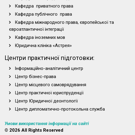
людини, громадянина України (032.00.02 Історія
Кафедра приватного права
та археологія)
Кафедра публічного права
Українські студії. Змістовий модуль: Права
Кафедра міжнародного права, європейської та
людини, громадянина України (023.00.02
євроатлантичної інтеграції
Цифрове етномистецтво)
Кафедра іноземних мов
Українські студії. Змістовий модуль: Права
людини, громадянина України (029.00.02
Юридична клініка «Астрея»
Інформаційна, бібліотечна та архівна справа)
Центри практичної підготовки:
Українські студії. Змістовий модуль: Права
людини та громадянина України (013.00.01
Інформаційно-аналітичний центр
Початкова освіта)
Центр бізнес-права
Українські студії. Змістовий модуль:
Громадянське суспільство та права
Центр місцевого самоврядування
громадянина України (061.00.02 Реклама і
Центр практичної юриспруденції
зв'язки з громадськістю)
Центр Юридичної деонтології
Українські студії. Змістовий модуль:
Центр дипломатично-протокольна служба
Громадянське суспільство та права
громадянина України (061.00.03 Видавнича
Умови використання інформації на сайті
справа та редагування)
© 2026 All Rights Reserved
Українські студії: Права людини, громадянина