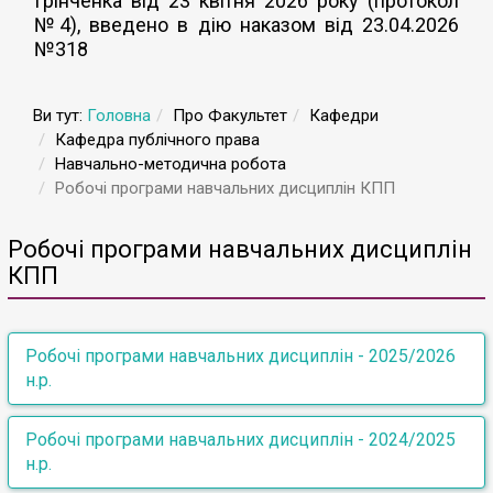
Грінченка від 23 квітня 2026 року (протокол
№4), введено в дію наказом від 23.04.2026
№318
Ви тут:
Головна
Про Факультет
Кафедри
Кафедра публічного права
Навчально-методична робота
Робочі програми навчальних дисциплін КПП
Робочі програми навчальних дисциплін
КПП
Робочі програми навчальних дисциплін - 2025/2026
н.р.
Перший (бакалаврський) рівень вищої освіти
Робочі програми навчальних дисциплін - 2024/2025
н.р.
І курс