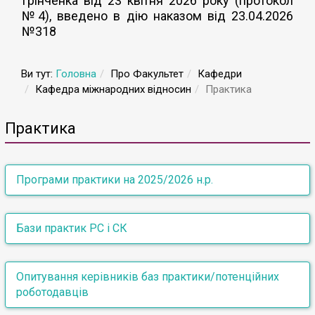
Грінченка від 23 квітня 2026 року (протокол
№4), введено в дію наказом від 23.04.2026
№318
Ви тут:
Головна
Про Факультет
Кафедри
Кафедра міжнародних відносин
Практика
Практика
Програми практики на 2025/2026 н.р.
Бакалавр
Бази практик РС і СК
Програма виробничої практики (консульська
Виробнича практика (інформаційно-аналітична
Магістри
робота) - 7 семестр (РС)
Опитування керівників баз практики/потенційних
робота)
Програма виробничої практики (інформаційно-
роботодавців
Громадська організація «Центр досліджень національної
аналітична) - 7 семестр (РС)
Практика виробнича - 1 курс (МВД)
стійкості»