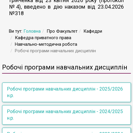
Грінченка від 23 квітня 2026 року (протокол
№4), введено в дію наказом від 23.04.2026
№318
Ви тут:
Головна
Про Факультет
Кафедри
Кафедра приватного права
Навчально-методична робота
Робочі програми навчальних дисциплін
Робочі програми навчальних дисциплін
Робочі програми навчальних дисциплін - 2025/2026
н.р.
Освітньо-професійна програма Право
Робочі програми навчальних дисциплін - 2024/2025
н.р.
Перший (бакалаврський) рівень вищої освіти
І курс
Освітньо-професійна програма 081.00.01 Право