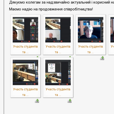
Дякуємо колегам за надзвичайно актуальний і корисний н
Маємо надію на продовження співробітництва!
Участь студентів
Участь студентів
Участь студентів
Уч
та ...
та ...
та ...
Участь студентів
Участь студентів
та ...
та ...