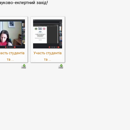
ауково-екпертний захід!
асть студентів
Участь студентів
та ...
та ...