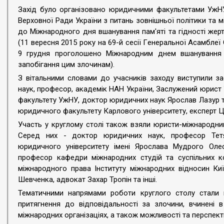
Захід було організовано юридичними факультетами УжНУ
Верховної Ради України з питань зовнішньої політики та 
до Міжнародного дня вшанування пам'яті та гідності жер
(11 вересня 2015 року на 69-й сесії Генеральної Асамбле
9 грудня проголошено Міжнародним днем вшанування п
запобігання цим злочинам).
З вітальними словами до учасників заходу виступили з
наук, професор, академік НАН України, Заслужений юрис
факультету УжНУ, доктор юридичних наук Ярослав Лазур 
юридичного факультету Карлового університету, експерт 
Участь у круглому столі також взяли юристи-міжнародник
Серед них - доктор юридичних наук, професор Тет
юридичного університету імені Ярослава Мудрого Олес
професор кафедри міжнародних студій та суспільних к
міжнародного права Інституту міжнародних відносин Киї
Шевченка, адвокат Захар Тропін та інші.
Тематичними напрямами роботи круглого столу стали п
притягнення до відповідальності за злочини, вчинені 
міжнародних організаціях, а також можливості та перспект