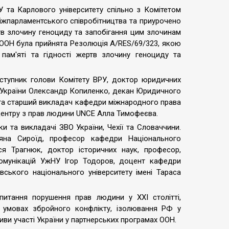
 та Карлового університету спільно з Комітетом
міжпарламентського співробітництва та приурочено
тв злочину геноциду та запобігання цим злочинам
ї ООН була прийнята Резолюція A/RES/69/323, якою
ам'яті та гідності жертв злочину геноциду та
аступник голови Комітету ВРУ, доктор юридичних
т України Олександр Копиленко, декан Юридичного
та старший викладач кафедри міжнародного права
Центру з прав людини UNCE Алла Тимофеєва.
и та викладачі ЗВО України, Чехії та Словаччини.
яна Сироїд, професор кафедри Національного
я Трагнюк, доктор історичних наук, професор,
омунікацій УжНУ Ігор Тодоров, доцент кафедри
вського національного університету імені Тараса
итання порушення прав людини у ХХІ столітті,
в умовах збройного конфлікту, ізолювання РФ у
иви участі України у партнерських програмах ООН.