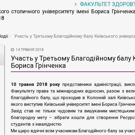
ФАКУЛЬТЕТ ЗДОРОВ
го столичного університету імені Бориса Грінченка
18
одії
Участь у Третьому Благодійному балу Київського універси
14 ТРАВНЯ 2018
Участь у Третьому Благодійному балу К
Бориса Грінченка
10 травня 2018 року
представники адміністрації, викла
Факультету права та міжнародних відносин, разом з вел
благодійного балу, що проходив в Колонній залі Київсько
якого виступив Київський університет імені Бориса Грінченк
Захід став не тільки чудовим та вишуканим мистецьким 
благородну мету – зібрати кошти для створення Ресурс
студентів з інвалідністю.
Ми щиро вдячні всім учасникам Благодійного балу за участь