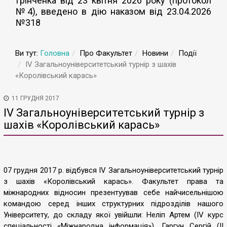
Грінченка від 23 квітня 2026 року (протокол
№4), введено в дію наказом від 23.04.2026
№318
Ви тут:
Головна
Про Факультет
Новини
Події
ІV Загальноуніверситетський турнір з шахів
«Королівський карась»
11 ГРУДНЯ 2017
ІV Загальноуніверситетський турнір з
шахів «Королівський карась»
07 грудня 2017 р. відбувся ІV Загальноуніверситетський турнір
з шахів «Королівський карась». Факультет права та
міжнародних відносин презентуував себе найчисельнішою
командою серед інших структурних підрозділів нашого
Університету, до складу якої увійшли: Неліп Артем (ІV курс
спеціальності «Міжнародна інформація»), Гаргун Сергій (ІІ