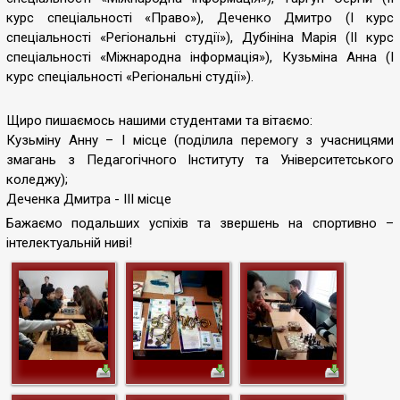
курс спеціальності «Право»), Деченко Дмитро (І курс
спеціальності «Регіональні студії»), Дубініна Марія (ІІ курс
спеціальності «Міжнародна інформація»), Кузьміна Анна (І
курс спеціальності «Регіональні студії»).
Щиро пишаємось нашими студентами та вітаємо:
Кузьміну Анну – І місце (поділила перемогу з учасницями
змагань з Педагогічного Інституту та Університетського
коледжу);
Деченка Дмитра - ІІІ місце
Бажаємо подальших успіхів та звершень на спортивно –
інтелектуальній ниві!