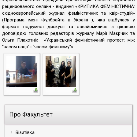
рецензованого онлайн - видання «КРИТИКА ФЕМІНІСТИЧНА:
східноєвропейський журнал феміністичних та квір-студій»
(Програма імені Фулбрайта в Україні ), яка відбулася у
форматі подіумної дискусії та ознайомилися з цікавою
доповіддю головних редакторів журналу Марії Маєрчик та
Ольги Плахотнік «Український феміністичний протест: між
“часом нації” і “часом фемінізму”».
Про Факультет
Візитівка