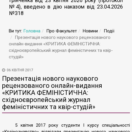
Грінченка від 23 квітня 2026 року (протокол
№4), введено в дію наказом від 23.04.2026
№318
Ви тут:
Головна
Про Факультет
Новини
Події
Презентація нового наукового рецензованого
онлайн-видання «КРИТИКА ФЕМІНІСТИЧНА:
східноєвропейський журнал феміністичних та квір-
студій»
06 КВІТНЯ 2017
Презентація нового наукового
рецензованого онлайн-видання
«КРИТИКА ФЕМІНІСТИЧНА:
східноєвропейський журнал
феміністичних та квір-студій»
5 квітня 2017 року студенти І курсу спеціальності
«Країнознавство» відвідали презентацію нового наукового