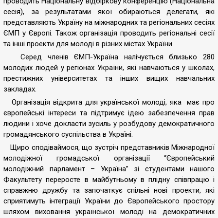
проводить Національну відбіркову конференцію (Національна
сесія), за результатами якої обираються делегати, які
представляють Україну на міжнародних та регіональних сесіях
ЄМП у Європі. Також організація проводить регіональні сесії
та інші проекти для молоді в різних містах України.
Серед членів ЄМП-Україна налічується близько 280
молодих людей у регіонах України, які навчаються у школах,
престижних університетах та інших вищих навчальних
закладах.
Організація відкрита для української молоді, яка має про
європейські інтереси та підтримує ідею забезпечення прав
людини і хоче докласти зусиль у розбудову демократичного
громадянського суспільства в Україні.
Щиро сподіваймося, що зустріч представників Міжнародної
молодіжної громадської організації “Європейський
молодіжний парламент – Україна” зі студентами нашого
Факультету переросте в майбутньому в плідну співпрацю і
справжню дружбу та започаткує спільні нові проекти, які
сприятимуть інтеграції України до Європейського простору
шляхом виховання української молоді на демократичних