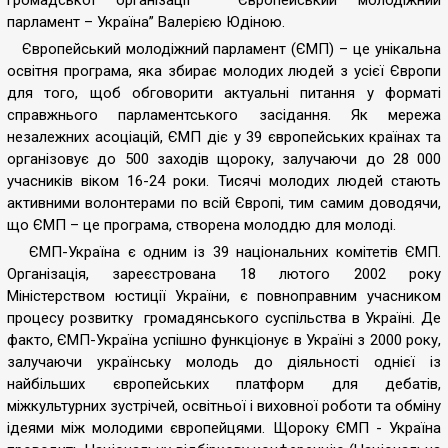
громадської організації “Європейський молодіжний
парламент – Україна” Валерією Юдіною.
Європейський молодіжний парламент (ЄМП) – це унікальна
освітня програма, яка збирає молодих людей з усієї Європи
для того, щоб обговорити актуальні питання у форматі
справжнього парламентського засідання. Як мережа
незалежних асоціацій, ЄМП діє у 39 європейських країнах та
організовує до 500 заходів щороку, залучаючи до 28 000
учасників віком 16-24 роки. Тисячі молодих людей стають
активними волонтерами по всій Європі, тим самим доводячи,
що ЄМП – це програма, створена молоддю для молоді.
ЄМП-Україна є одним із 39 національних комітетів ЄМП.
Організація, зареєстрована 18 лютого 2002 року
Міністерством юстиції України, є повноправним учасником
процесу розвитку громадянського суспільства в Україні. Де
факто, ЄМП-Україна успішно функціонує в Україні з 2000 року,
залучаючи українську молодь до діяльності однієї із
найбільших європейських платформ для дебатів,
міжкультурних зустрічей, освітньої і виховної роботи та обміну
ідеями між молодими європейцями. Щороку ЄМП - Україна