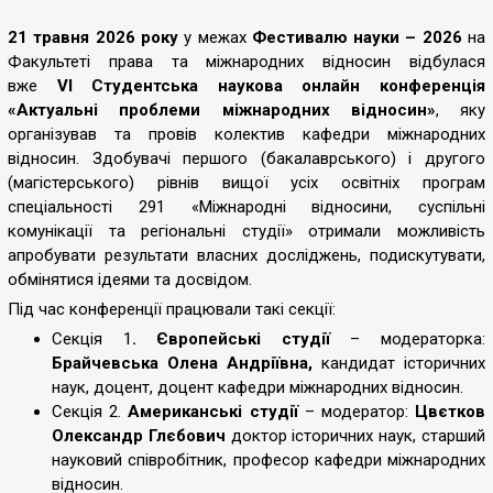
21 травня 2026 року
у межах
Фестивалю науки – 2026
на
Факультеті права та міжнародних відносин відбулася
вже
VІ Студентська наукова онлайн конференція
«Актуальні проблеми міжнародних відносин»
, яку
організував та провів колектив кафедри міжнародних
відносин. Здобувачі першого (бакалаврського) і другого
(магістерського) рівнів вищої усіх освітніх програм
спеціальності 291 «Міжнародні відносини, суспільні
комунікації та регіональні студії» отримали можливість
апробувати результати власних досліджень, подискутувати,
обмінятися ідеями та досвідом.
Під час конференції працювали такі секції:
Секція 1
.
Європейські студії
– модераторка:
Брайчевська Олена Андріївна,
кандидат історичних
наук, доцент, доцент кафедри міжнародних відносин.
Секція 2.
Американські студії
– модератор:
Цвєтков
Олександр Глєбович
доктор історичних наук, старший
науковий співробітник, професор кафедри міжнародних
відносин.