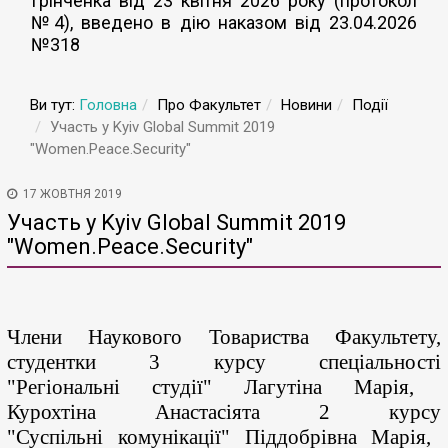
Грінченка від 23 квітня 2026 року (протокол
№4), введено в дію наказом від 23.04.2026
№318
Ви тут:
Головна
Про Факультет
Новини
Події
Участь у Kyiv Global Summit 2019
"Women.Peace.Security"
17 ЖОВТНЯ 2019
Участь у Kyiv Global Summit 2019
"Women.Peace.Security"
Члени
Наукового
Товариства
Факультету
,
студентки
3
курсу
спеціальності
"
Регіональні
студії
"
Лагутіна
Марія
,
Курохтіна
Анастасія
та
2
курсу
"
Суспільні
комунікації
"
Піддобрівна
Марія
,