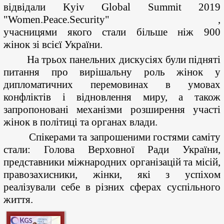
відвідали
Kyiv Global Summit 2019
"Women.Peace.Security" ,
учасницями
якого
стали
більше
ніж
900
жінок
зі
всієї
України
.
⠀
На трьох панельних дискусіях були підняті
питання про вирішальну роль жінок у
дипломатичних перемовинах в умовах
конфліктів і відновлення миру, а також
запропоновані механізми розширення участі
жінок в політиці та органах влади.
Спікерами та запрошеними гостями саміту
стали: Голова Верховної Ради України,
представники міжнародних організацій та місій,
правозахисники, жінки, які з успіхом
реалізували себе в різних сферах суспільного
життя.