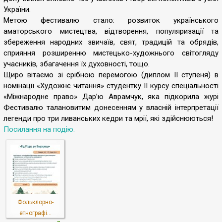
України.
Метою фестивалю стало: розвиток українського
аматорського мистецтва, відтворення, популяризації та
збереження народних звичаїв, свят, традицій та обрядів,
сприяння розширенню мистецько-художнього світогляду
учасників, збагачення їх духовності, тощо.
Щиро вітаємо зі срібною перемогою (диплом ІІ ступеня) в
номінації «Художнє читання» студентку ІІ курсу спеціальності
«Міжнародне право» Дар’ю Аврамчук, яка підкорила журі
Фестивалю талановитим донесенням у власній інтерпретації
легенди про три ливанських кедри та мрії, які здійснюються!
Посилання на подію.
Фольклорно-
етнографі...