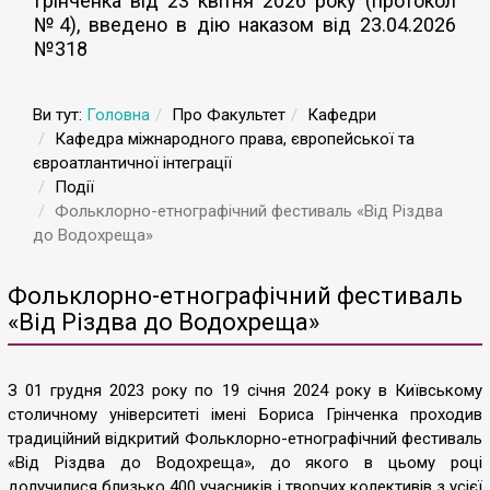
Грінченка від 23 квітня 2026 року (протокол
№4), введено в дію наказом від 23.04.2026
№318
Ви тут:
Головна
Про Факультет
Кафедри
Кафедра міжнародного права, європейської та
євроатлантичної інтеграції
Події
Фольклорно-етнографічний фестиваль «Від Різдва
до Водохреща»
Фольклорно-етнографічний фестиваль
«Від Різдва до Водохреща»
З 01 грудня 2023 року по 19 січня 2024 року в Київському
столичному університеті імені Бориса Грінченка проходив
традиційний відкритий Фольклорно-етнографічний фестиваль
«Від Різдва до Водохреща», до якого в цьому році
долучилися близько 400 учасників і творчих колективів з усієї