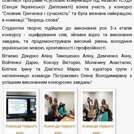
освітньої програми «Суспільні комунікації» під назвою «СУД»
(Секція Української Дипломатії) взяла участь у конкурсі
"Словник Грінченка і сучасність" та була визнана найкращою
в номінації "Творець слова".
Студентки творчо підійшли до виконання усіх 3-х етапів
конкурсу - оцифрування слів, зйомки відео та виконання
завдань, та продемонстрували високий рівень володіння
українською мовою, креативності і професійності.
Вітаємо Діжурко Аліну, Тимошенко Аліну, Демченко Анну,
Войтенко Дарію, Кокору Вікторію, Моначину Анастасію,
Білітюк Ірину та Дев'ятко Марію та куратора групи і
натхненницю команди Пістракевич Олену Володимирівну з
успішним виконанням конкурсних завдань!
Команда першого
Команда першого
Команда першого
курс...
курс...
курс...