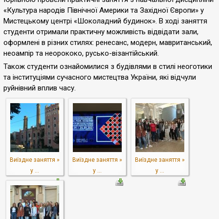
«Культура народів Північної Америки та Західної Європи» у
Мистецькому центрі «Шоколадний будинок». В ході заняття
студенти отримали практичну можливість відвідати зали,
оформлені в різних стилях: ренесанс, модерн, мавританський,
неоампір та неорококо, русько-візантійський.
Також студенти ознайомилися з будівлями в стилі неоготики
та інституціями сучасного мистецтва України, які відчули
руйнівний вплив часу.
Виїздне заняття »
Виїздне заняття »
Виїздне заняття »
у ...
у ...
у ...