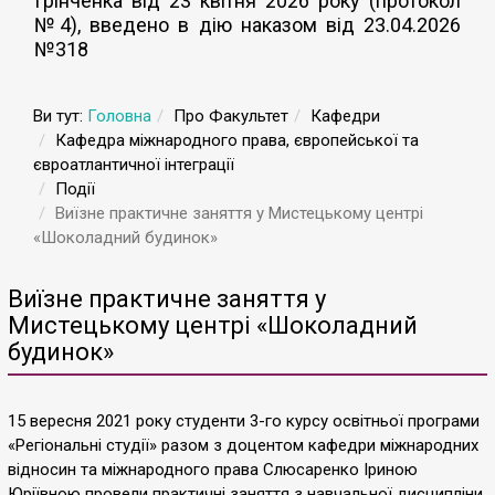
Грінченка від 23 квітня 2026 року (протокол
№4), введено в дію наказом від 23.04.2026
№318
Ви тут:
Головна
Про Факультет
Кафедри
Кафедра міжнародного права, європейської та
євроатлантичної інтеграції
Події
Виїзне практичне заняття у Мистецькому центрі
«Шоколадний будинок»
Виїзне практичне заняття у
Мистецькому центрі «Шоколадний
будинок»
15 вересня 2021 року студенти 3-го курсу освітньої програми
«Регіональні студії» разом з доцентом кафедри міжнародних
відносин та міжнародного права Слюсаренко Іриною
Юріївною провели практичні заняття з навчальної дисципліни