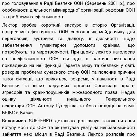
про головування в Раді Безпеки ООН (березень 2001 р.), про
особливості діяльності міжнародної організації, реформи ООН
та проблеми їх ефективності.
Лектор зробив короткий екскурс в історію Організації,
підкреслив ефективність ООН сьогодні як майданчику для
переговорів, зустрічей та діалогу, її діяльності щодо
забезпечення гуманітарної допомоги країнам, що
потребують, та миротворчості. При цьому, лектор наголосив
на неефективності ООН сьогодні в частині виконання
покладених на неї функцій Гаранта миру та безпеки у світі,
розкрив проблеми сучасного стану ООН та пояснив причини
такої ситуації, що криються, зокрема, у наявності в Раді
Безпеки та інших керуючих органах Організації країн-
агресорів та країн-порушників міжнародного права. Надав
оцінку діяльності нинішнього Генерального
секретаря ООН Антоніу Ґутерріша та його поїздці на саміт
БРІКС в Казані.
Володимир ЄЛЬЧЕНКО детально розглянув також питання
вступу Росії до ООН та акцентував увагу на неправомірності
зайняття нею місця в Раді Безпеки. Лектор розповів про