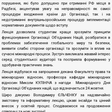
порушення, які було допущено при отриманні РФ місця в
Радбезі, акцентував увагу на неправомірності як самої
процедури входження країни до Організації, так і на
недотриманні внутрішньоросійських процедур імплементації
нормативних документів щодо вступу.
Лекція дозволила студентам краще зрозуміти принципи
функціонування Організації Об’єднаних Націй, розібратися в
проблемах забезпечення глобального миру та безпеки,
виявити слабкі сторони організації та зрозуміти їх вплив на
сучасні міжнародні процеси. Зустріч викликала жвавий інтерес
серед студентської аудиторії та посприяла формуванню у
здобувачів практичних знань.
Лекція відбулася на запрошення декана Факультету права та
міжнародних відносин, професора кафедри міжнародних
відносин Миколи КУЛІНІЧА з нагоди Міжнародного Дня
Організації Об’єднаних націй, що відзначається 24 жовтня.
Щиро дякуємо Володимиру ЄЛЬЧЕНКУ за надзвичайно
змістовну та інформативну лекцію, цікаві інсайди та цінний
внесок у освітній процес. Сподіваємося на продовження
співпраці та нові зустрічі!