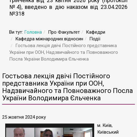
Грінченка від 23 квітня 2026 року (протокол
№4), введено в дію наказом від 23.04.2026
№318
Ви тут:
Головна
Про Факультет
Кафедри
Кафедра міжнародних відносин
Події
Гостьова лекція двічі Постійного представника
України при ООН, Надзвичайного та Повноважного
Посла України Володимира Єльченка
Гостьова лекція двічі Постійного
представника України при ООН,
Надзвичайного та Повноважного Посла
України Володимира Єльченка
25 жовтня 2024 року
м. Київ,
Київський