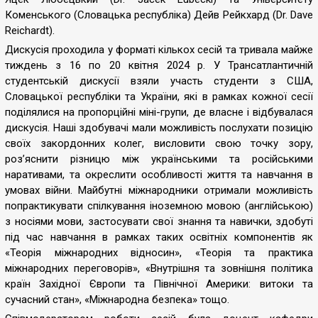
Коменського (Словацька республіка) Дейв Рейкхард (Dr. Dave
Reichardt).
Дискусія проходила у форматі кількох сесій та тривала майже
тиждень з 16 по 20 квітня 2024 р. У Трансатлантичній
студентській дискусії взяли участь студенти з США,
Словацької республіки та України, які в рамках кожної сесії
поділялися на пропорційні міні-групи, де власне і відбувалася
дискусія. Наші здобувачі мали можливість послухати позицію
своїх закордонних колег, висловити свою точку зору,
роз’яснити різницю між українськими та російськими
наративами, та окреслити особливості життя та навчання в
умовах війни. Майбутні міжнародники отримали можливість
попрактикувати спілкування іноземною мовою (англійською)
з носіями мови, застосувати свої знання та навички, здобуті
під час навчання в рамках таких освітніх компонентів як
«Теорія міжнародних відносин», «Теорія та практика
міжнародних переговорів», «Внутрішня та зовнішня політика
країн Західної Європи та Північної Америки: витоки та
сучасний стан», «Міжнародна безпека» тощо.