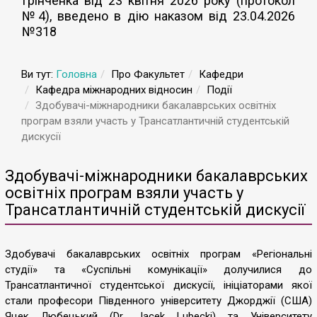
Грінченка від 23 квітня 2026 року (протокол
№4), введено в дію наказом від 23.04.2026
№318
Ви тут:
Головна
Про Факультет
Кафедри
Кафедра міжнародних відносин
Події
Здобувачі-міжнародники бакалаврських освітніх
програм взяли участь у Трансатлантичній студентській
дискусії
Здобувачі-міжнародники бакалаврських
освітніх програм взяли участь у
Трансатлантичній студентській дискусії
Здобувачі бакалаврських освітніх програм «Регіональні
студії» та «Суспільні комунікації» долучилися до
Трансатлантичної студентської дискусії, ініціаторами якої
стали професори Південного університету Джорджії (США)
Яцек Любецький (Dr. Jacek Lubecki) та Університету