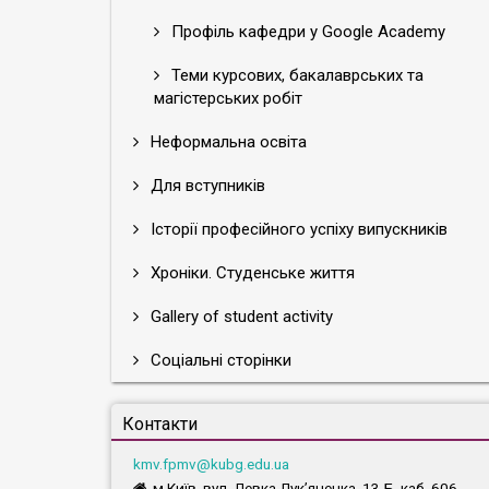
Профіль кафедри у Google Academy
Теми курсових, бакалаврських та
магістерських робіт
Неформальна освіта
Для вступників
Історії професійного успіху випускників
Хроніки. Студенське життя
Gallery of student activity
Соціальні сторінки
Контакти
kmv.fpmv@kubg.edu.ua
м.Київ, вул. Левка Лук’яненка, 13-Б, каб. 606