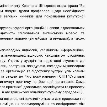
рситету Кріштіана Штадлєра стала фраза “Ви
им почути думки професора щодо необхідності
 з вагомих чинників для покращення культурної
вали чудові організаційні навики, вдосконалили
здатність спілкуватися англійською мовою та
земними мовами (англійська та німецька), а також
дних відносин, керівником Інформаційно-
та міжнародних відносин, кандидатом історичних
у. Участь у зустрічі та підготовці студентів до
син, заступник завідувача кафедри міжнародних
а організацію та підготовку зустрічі усім членам
 та студентам 4-го року навчання ОПП “Суспільні
літичну) практику на базі цієї організації. Саме
аза практики” дозволила організувати та провести
и в австрійському мультикультурному середовищі.
 встановлені важливі контакти для продовження
я зміцнення взаєморозуміння та солідарності між