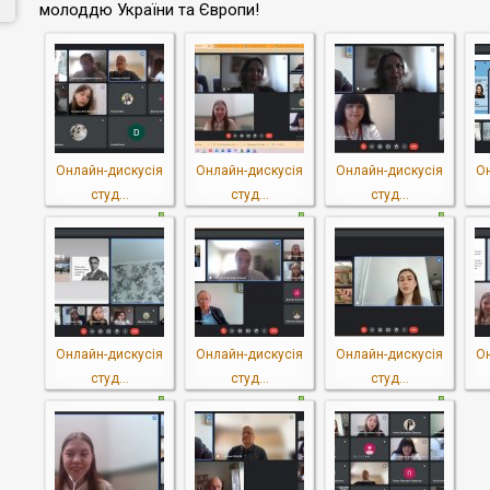
молоддю України та Європи!
Онлайн-дискусія
Онлайн-дискусія
Онлайн-дискусія
О
студ...
студ...
студ...
Онлайн-дискусія
Онлайн-дискусія
Онлайн-дискусія
О
студ...
студ...
студ...