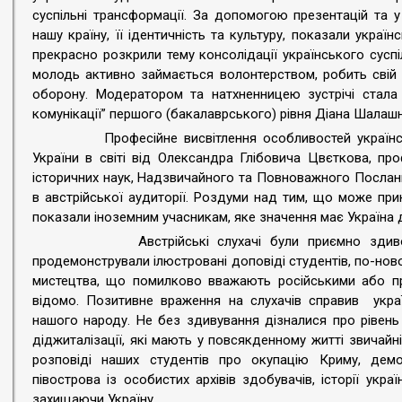
суспільні трансформації. За допомогою презентацій та 
нашу країну, її ідентичність та культуру, показали україн
прекрасно розкрили тему консолідації українського сусп
молодь активно займається волонтерством, робить свій в
оборону. Модератором та натхненницею зустрічі стала
комунікації” першого (бакалаврського) рівня Діана Шалашн
Професійне висвітлення особливостей української іс
України в світі від Олександра Глібовича Цвєткова, п
історичних наук, Надзвичайного та Повноважного Послан
в австрійської аудиторії. Роздуми над тим, що може при
показали іноземним учасникам, яке значення має Україна 
Австрійські слухачі були приємно здивовані ба
продемонстрували ілюстровані доповіді студентів, по-нов
мистецтва, що помилково вважають російськими або про
відомо. Позитивне враження на слухачів справив украї
нашого народу. Не без здивування дізналися про рівен
діджиталізації, які мають у повсякденному житті звичайн
розповіді наших студентів про окупацію Криму, демо
півострова із особистих архівів здобувачів, історії укр
захищаючи Україну.