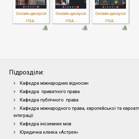
Онлайн-дискусія
Онлайн-дискусія
Онлайн-дискусія
студ...
студ...
студ...
Підрозділи:
Кафедра міжнародних відносин
Кафедра приватного права
Кафедра публічного права
Кафедра міжнародного права, європейської та євроат
інтеграції
Кафедра іноземних мов
Юридична клініка «Астрея»