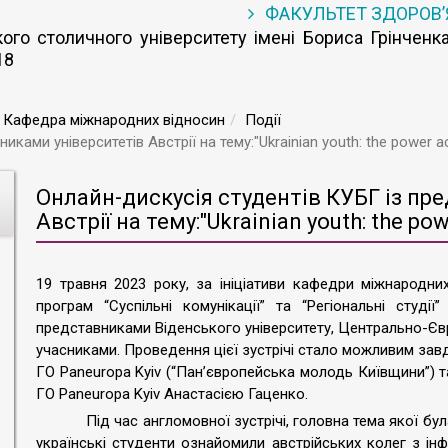
ФАКУЛЬТЕТ ЗДОРОВ
го столичного університету імені Бориса Грінченка
18
Кафедра міжнародних відносин
Події
ами університетів Австрії на тему:"Ukrainian youth: the power ac
Онлайн-дискусія студентів КУБГ із пр
Австрії на тему:"Ukrainian youth: the pow
19 травня 2023 року, за ініціативи кафедри міжнародних
програм “Суспільні комунікації” та “Регіональні студі
представниками Віденського університету, Центрально-Єв
учасниками. Проведення цієї зустрічі стало можливим зав
ГО Paneuropa Kyiv (“Пан’європейська молодь Київщини”) 
ГО Paneuropa Kyiv Анастасією Гаценко.
Під час англомовної зустрічі, головна тема якої бу
українські студенти ознайомили австрійських колег з інфо