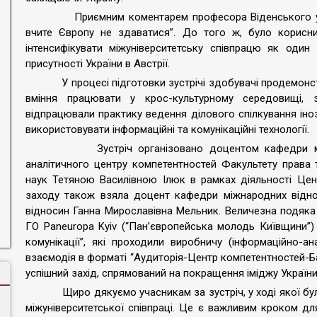
Приємним коментарем професора Віденського уніве
вчите Європу не здаватися”. До того ж, було корисн
інтенсифікувати міжуніверситетську співпрацю як один
присутності України в Австрії.
У процесі підготовки зустрічі здобувачі продемонстру
вміння працювати у крос-культурному середовищі, 
відпрацювали практику ведення ділового спілкування іно
використовувати інформаційні та комунікаційні технології.
Зустріч організовано доцентом кафедри міжнаро
аналітичного центру компетентностей Факультету права 
наук Тетяною Василівною Ілюк в рамках діяльності Центр
заходу також взяла доцент кафедри міжнародних відно
відносин Ганна Мирославівна Мельник. Величезна подяка з
ГО Paneuropa Kyiv (“Пан’європейська молодь Київщини”)
комунікації”, які проходили виробничу (інформаційно-ана
взаємодія в форматі “Аудиторія-Центр компетентностей-Б
успішний захід, спрямований на покращення іміджу Україн
Щиро дякуємо учасникам за зустріч, у ході якої були
міжуніверситетської співпраці. Це є важливим кроком дл