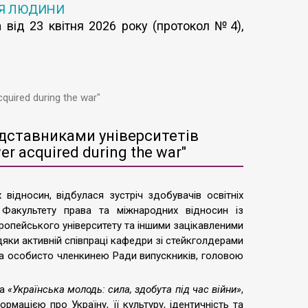
’Я ЛЮДИНИ
 від 23 квітня 2026 року (протокол №4),
quired during the war"
едставниками університетів
er acquired during the war"
 відносин, відбулася зустріч здобувачів освітніх
ї” Факультету права та міжнародних відносин із
ропейського університету та іншими зацікавленими
дяки активній співпраці кафедри зі стейкголдерами
та особисто членкинею Ради випускників, головою
ла
«Українська молодь: сила, здобута під час війни»
,
рмацією про Україну, її культуру, ідентичність та