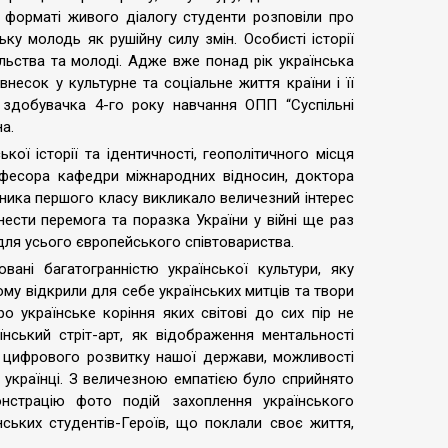
у форматі живого діалогу студенти розповіли про
ську молодь як рушійну силу змін. Особисті історії
ільства та молоді. Адже вже понад рік українська
несок у культурне та соціальне життя країни і її
 здобувачка 4-го року навчання ОПП “Суспільні
а.
торії та ідентичності, геополітичного місця
рофесора кафедри міжнародних відносин, доктора
ника першого класу викликало величезний інтерес
нести перемога та поразка України у війні ще раз
для усього європейського співтовариства.
гатогранністю української культури, яку
ому відкрили для себе українських митців та твори
 українське коріння яких світові до сих пір не
нський стріт-арт, як відображення ментальності
ь цифрового розвитку нашої держави, можливості
і українці. З величезною емпатією було сприйнято
нстрацію фото подій захоплення українського
аїнських студентів-Героїв, що поклали своє життя,