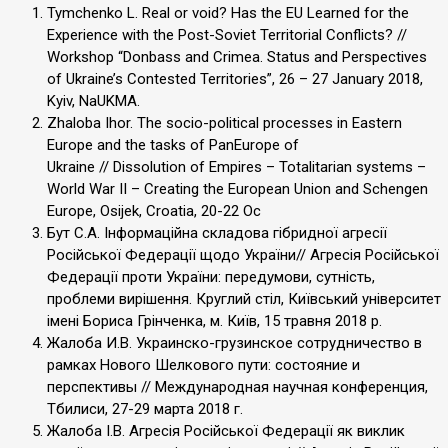
Tymchenko L. Real or void? Has the EU Learned for the
Experience with the Post-Soviet Territorial Conflicts? //
Workshop “Donbass and Crimea. Status and Perspectives
of Ukraine’s Contested Territories”, 26 – 27 January 2018,
Kyiv, NaUKMA.
Zhaloba Ihor. The socio-political processes in Eastern
Europe and the tasks of PanEurope of
Ukraine // Dissolution of Empires – Totalitarian systems –
World War II – Creating the European Union and Schengen
Europe, Osijek, Croatia, 20-22 Oс
Бут С.А. Інформаційна складова гібридної агресії
Російської Федерації щодо України// Агресія Російської
Федерації проти України: передумови, сутність,
проблеми вирішення. Круглий стіл, Київський університет
імені Бориса Грінченка, м. Київ, 15 травня 2018 р.
Жалоба И.В. Украинско-грузинское сотрудничество в
рамках Нового Шелкового пути: состояние и
перспективы // Международная научная конференция,
Тбилиси, 27-29 марта 2018 г.
Жалоба І.В. Агресія Російської Федерації як виклик