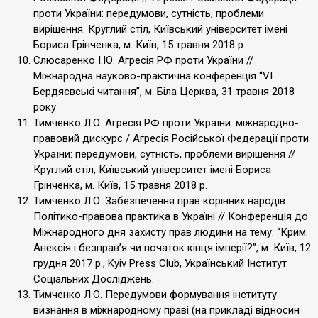
проти України: передумови, сутність, проблеми
вирішення. Круглий стіл, Київський університет імені
Бориса Грінченка, м. Київ, 15 травня 2018 р.
Слюсаренко І.Ю. Агресія РФ проти України //
Міжнародна науково-практична конференція “VI
Бердяєвські читання”, м. Біла Церква, 31 травня 2018
року
Тимченко Л.О. Агресія РФ проти України: міжнародно-
правовий дискурс / Агресія Російської Федерації проти
України: передумови, сутність, проблеми вирішення //
Круглий стіл, Київський університет імені Бориса
Грінченка, м. Київ, 15 травня 2018 р.
Тимченко Л.О. Забезпечення прав корінних народів.
Політико-правова практика в Україні // Конференція до
Міжнародного дня захисту прав людини на тему: “Крим.
Анексія і безправ’я чи початок кінця імперії?”, м. Київ, 12
грудня 2017 р., Kyiv Press Club, Український Інститут
Соціальних Досліджень.
Тимченко Л.О. Передумови формування інституту
визнання в міжнародному праві (на прикладі відносин