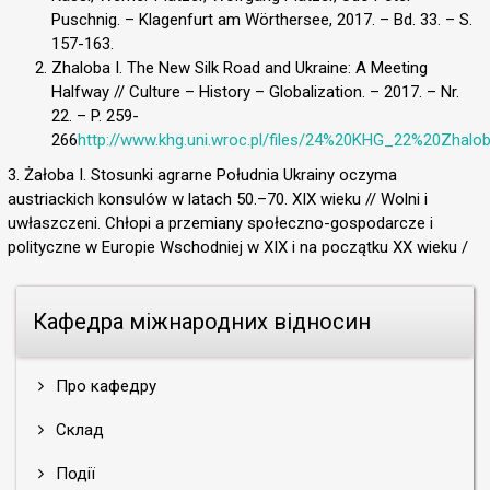
Puschnig. – Klagenfurt am Wörthersee, 2017. – Bd. 33. ­– S.
157-163.
Zhaloba I. The New Silk Road and Ukraine: A Meeting
Halfway // Culture – History – Globalization. – 2017. – Nr.
22. – P. 259-
266
http://www.khg.uni.wroc.pl/files/24%20KHG_22%20Zhalob
3. Żałoba I. Stosunki agrarne Południa Ukrainy oczyma
austriackich konsulów w latach 50.–70. XIX wieku // Wolni i
uwłaszczeni. Chłopi a przemiany społeczno-gospodarcze i
polityczne w Europie Wschodniej w XIX i na początku XX wieku /
Кафедра міжнародних відносин
Про кафедру
Склад
Події