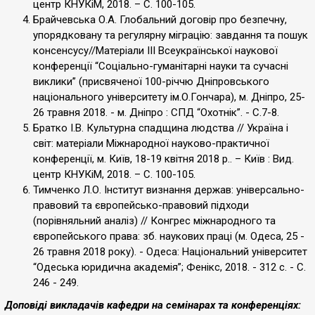
центр КНУКіМ, 2018. – С. 100-105.
Брайчевська О.А. Глобальний договір про безпечну,
упорядковану та регулярну міграцію: завдання та пошук
консенсусу//Матеріали ІІІ Всеукраїнської наукової
конференції “Соціально-гуманітарні науки та сучасні
виклики” (присвяченої 100-річчю Дніпровського
національного університету ім.О.Гончара), м. Дніпро, 25-
26 травня 2018. - м. Дніпро : СПД “Охотнік”. - С.7-8.
Братко І.В. Культурна спадщина людства // Україна і
світ: матеріали Міжнародної науково-практичної
конференції, м. Київ, 18-19 квітня 2018 р.. – Київ : Вид.
центр КНУКіМ, 2018. – С. 100-105.
Тимченко Л.О. Інститут визнання держав: універсально-
правовий та європейсько-правовий підходи
(порівняльний аналіз) // Конгрес міжнародного та
європейського права: зб. наукових праці (м. Одеса, 25 -
26 травня 2018 року). - Одеса: Національний університет
“Одеська юридична академія”; Фенікс, 2018. - 312 с. - С.
246 - 249.
Доповіді викладачів кафедри на семінарах та конференціях: