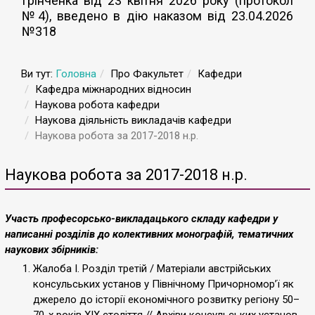
Грінченка від 23 квітня 2026 року (протокол
№4), введено в дію наказом від 23.04.2026
№318
Ви тут:
Головна
Про Факультет
Кафедри
Кафедра міжнародних відносин
Наукова робота кафедри
Наукова діяльність викладачів кафедри
Наукова робота за 2017-2018 н.р.
Наукова робота за 2017-2018 н.р.
Участь професорсько-викладацького складу кафедри у
написанні розділів до колективних монографій, тематичних
наукових збірників:
Жалоба I. Розділ третій / Матеріали австрійських
консульських установ у Північному Причорномор’ї як
джерело до історії економічного розвитку регіону 50–