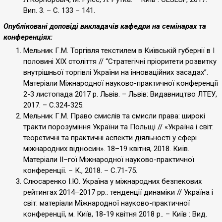
Вип. 3. – С. 133 – 141.
Опубліковані доповіді викладачів кафедри на семінарах та
конференціях:
Мельник Г.М. Торгівля текстилем в Київській губернії в І
половині ХІХ століття // “Стратегічні пріоритети розвитку
внутрішньої торгівлі України на інноваційних засадах”.
Матеріали Міжнародної науково-практичної конференції
2-3 листопада 2017 р. Львів. – Львів: Видавництво ЛТЕУ,
2017. – С.324-325.
Мельник Г.М. Право смислів та смисли права: широкі
тракти порозуміння України та Польщі // «Україна і світ:
теоретичні та практичні аспекти діяльності у сфері
міжнародних відносин». 18–19 квітня, 2018. Київ.
Матеріали II–гої Міжнародної науково-практичної
конференції. – К., 2018. – С.71-75.
Слюсаренко І.Ю. Україна у міжнародних безпекових
рейтингах 2014–2017 рр.: тенденції динаміки // Україна і
світ: матеріали Міжнародної науково-практичної
конференції, м. Київ, 18-19 квітня 2018 р.. – Київ : Вид.