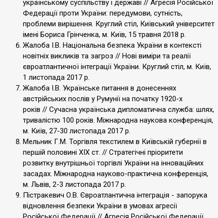
українському суспільству і державі // Агресія Російської
Федерації проти України: передумови, сутність,
проблеми вирішення. Круглий стіл, Київський університет
імені Бориса Грінченка, м. Київ, 15 травня 2018 р.
Жалоба І.В. Національна безпека України в контексті
новітніх викликів та загроз // Нові виміри та реалії
євроатлантичної інтеграції України. Круглий стіл, м. Київ,
1 листопада 2017 р.
Жалоба І.В. Українське питання в донесеннях
австрійських послів у Румунії на початку 1920-х
років // Сучасна українська дипломатична служба: шлях,
тривалістю 100 років. Міжнародна наукова конференція,
м. Київ, 27-30 листопада 2017 р.
Мельник Г.М. Торгівля текстилем в Київській губернії в
першій половині ХІХ ст. // Стратегічні пріоритети
розвитку внутрішньої торгівлі України на інноваційних
засадах. Міжнародна науково-практична конференція,
м. Львів, 2-3 листопада 2017 р.
Пістракевич О.В. Євроатлантична інтеграція - запорука
відновлення безпеки України в умовах агресії
Російської Федерації // Агресія Російської Федерації