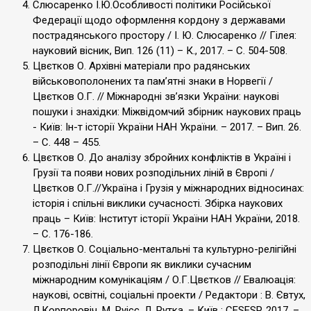
Слюсаренко І.Ю.Особливості політики Російської
Федерації щодо оформлення кордону з державами
пострадянського простору / І. Ю. Слюсаренко // Гілея:
науковий вісник, Вип. 126 (11) – К., 2017. – С. 504-508.
Цвєтков О. Архівні матеріали про радянських
військовополонених та пам’ятні знаки в Норвегії /
Цвєтков О.Г. // Міжнародні зв’язки України: наукові
пошуки і знахідки: Міжвідомчий збірник наукових праць
- Київ: Ін-т історії України НАН України. – 2017. – Вип. 26.
– С. 448 – 455.
Цвєтков О. До аналізу збройних конфліктів в Україні і
Грузії та появи нових розподільних ліній в Європі /
Цвєтков О.Г.//Україна і Грузія у міжнародних відносинах:
історія і спільні виклики сучасності. Збірка наукових
праць – Київ: Інститут історії України НАН України, 2018.
– С. 176-186.
Цвєтков О. Соціально-ментальні та культурно-релігійні
розподільні лінії Європи як виклики сучасним
міжнародним комунікаціям / О.Г.Цвєтков // Евалюація:
наукові, освітні, соціальні проекти / Редактори : В. Євтух,
Л.Корпоровіч, М. Руісс, Л. Рутка. – Київ : CESESP, 2017. –