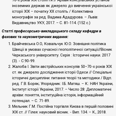
70-х років ХІХ століття // Архіви консульських установ
іноземних держав як джерело до вивчення української
історії XIX – початку XX століть / Колективна
монографія за ред. Вадима Ададурова. – Львів:
Видавництво УКУ, 2017. – C. 81-114. (152 c.)
Статті професорсько-викладацького складу кафедри в
фахових та наукометричних видання:
Брайчевська О.О, Ковальчук Ю.О. Зовнішня політика
Швеції в умовах сучасної геополітичної ситуації//Вісник
Черкаського університету. Серія : Історичні науки. 2017
(3). - С.90-99.
Жалоба І. Звіти австрійських консулів 50–70-х років ХІХ
ст. як джерело дослідження історії Одеси // Спеціальні
історичні дисципліни: питання теорії та методики / Відп.
ред. Г.В. Боряк; Упорядник: І.Б. Матяш. – К.: НАН України,
Інститут історії України, 2017. – Число 28: Дипломатичні
архіви: поняття, інституційна історія, інформаційний
потенціал. – С. 71-89.
Мельник Г.М. Постійна торгівля Києва в першій половині
ХІХ ст. // Гілея: науковий вісник. - Вип. 134. – К., 2018.