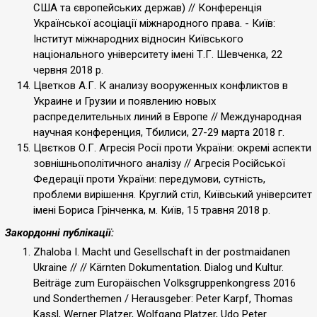
США та європейських держав) // Конференція
Української асоціації міжнародного права. - Київ:
Інститут міжнародних відносин Київського
національного університету імені Т.Г. Шевченка, 22
червня 2018 р.
Цветков А.Г. К анализу вооруженных конфликтов в
Украине и Грузии и появлению новых
распределительных линий в Европе // Международная
научная конференция, Тбилиси, 27-29 марта 2018 г.
Цвєтков О.Г. Агресія Росії проти України: окремі аспекти
зовнішньополітичного аналізу // Агресія Російської
Федерації проти України: передумови, сутність,
проблеми вирішення. Круглий стіл, Київський університет
імені Бориса Грінченка, м. Київ, 15 травня 2018 р.
Закордонні публікації:
Zhaloba I. Macht und Gesellschaft in der postmaidanen
Ukraine // // Kärnten Dokumentation. Dialog und Kultur.
Beiträge zum Europäischen Volksgruppenkongress 2016
und Sonderthemen / Herausgeber: Peter Karpf, Thomas
Kassl, Werner Platzer, Wolfgang Platzer, Udo Peter